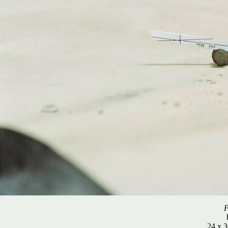
F
24 x 3